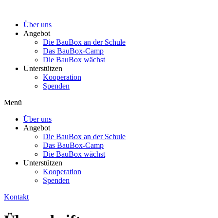
Zum
Inhalt
Über uns
wechseln
Angebot
Die BauBox an der Schule
Das BauBox-Camp
Die BauBox wächst
Unterstützen
Kooperation
Spenden
Menü
Über uns
Angebot
Die BauBox an der Schule
Das BauBox-Camp
Die BauBox wächst
Unterstützen
Kooperation
Spenden
Kontakt